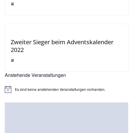
Zweiter Sieger beim Adventskalender
2022
Anstehende Veranstaltungen
Es sind keine anstehenden Veranstaltungen vorhanden.
H
i
n
w
e
i
s