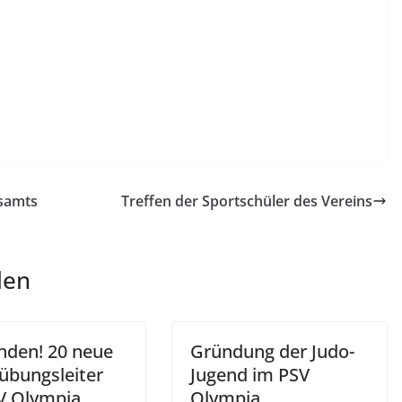
ksamts
Treffen der Sportschüler des Vereins
len
nden! 20 neue
Gründung der Judo-
rübungsleiter
Jugend im PSV
V Olympia
Olympia