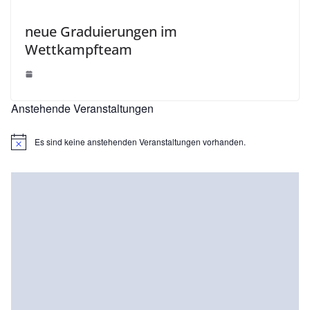
neue Graduierungen im
Wettkampfteam
Anstehende Veranstaltungen
Es sind keine anstehenden Veranstaltungen vorhanden.
H
i
n
w
e
i
s