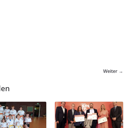
Weiter →
len