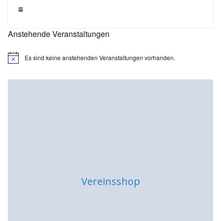
Anstehende Veranstaltungen
Es sind keine anstehenden Veranstaltungen vorhanden.
H
i
n
w
e
i
s
Vereinsshop