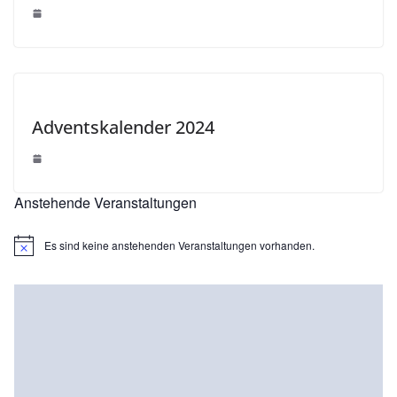
Adventskalender 2024
Anstehende Veranstaltungen
Es sind keine anstehenden Veranstaltungen vorhanden.
H
i
n
w
e
i
s