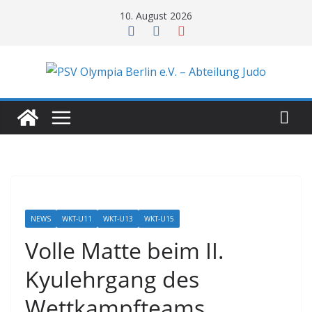
Zum
10. August 2026
Inhalt
springen
NEWS
WKT-U11
WKT-U13
WKT-U15
Volle Matte beim II.
Kyulehrgang des
Wettkampfteams