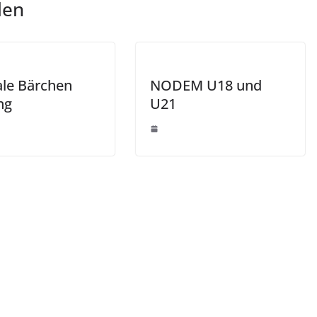
len
ale Bärchen
NODEM U18 und
ng
U21