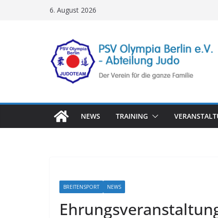
Zum
6. August 2026
Inhalt
springen
NEWS
TRAINING
VERANSTAL
BREITENSPORT
NEWS
Ehrungsveranstaltung