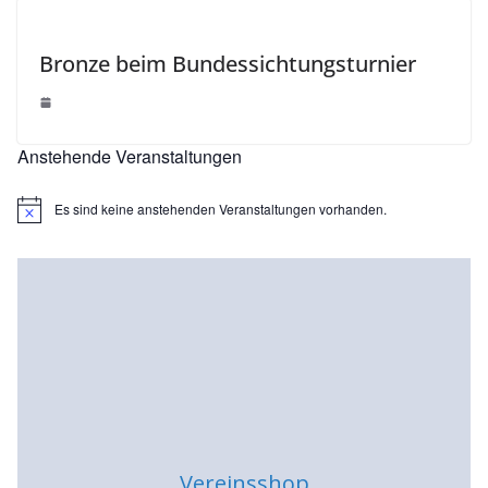
Bronze beim Bundessichtungsturnier
Anstehende Veranstaltungen
Es sind keine anstehenden Veranstaltungen vorhanden.
H
i
n
w
e
i
s
Vereinsshop