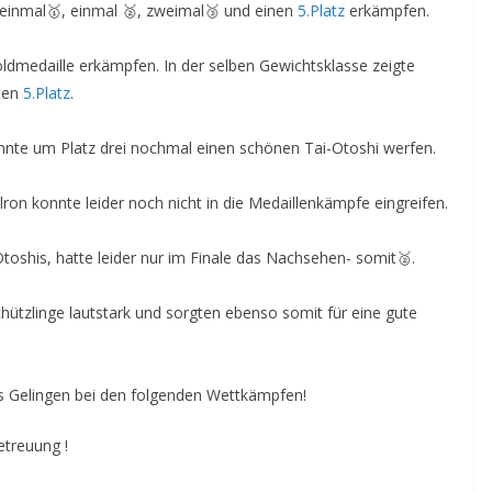
 einmal🥇, einmal 🥈, zweimal🥉 und einen
5.Platz
erkämpfen.
ldmedaille erkämpfen. In der selben Gewichtsklasse zeigte
uten
5.Platz
.
konnte um Platz drei nochmal einen schönen Tai-Otoshi werfen.
lron konnte leider noch nicht in die Medaillenkämpfe eingreifen.
oshis, hatte leider nur im Finale das Nachsehen- somit🥈.
Schützlinge lautstark und sorgten ebenso somit für eine gute
es Gelingen bei den folgenden Wettkämpfen!
etreuung !