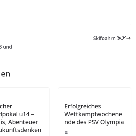
Skifoahrn ⛷🎿
8 und
len
cher
Erfolgreiches
dpokal u14 –
Wettkampfwochene
nis, Abenteuer
nde des PSV Olympia
ukunftsdenken