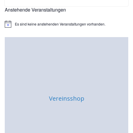
Anstehende Veranstaltungen
Es sind keine anstehenden Veranstaltungen vorhanden.
H
i
n
w
e
i
s
Vereinsshop