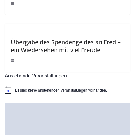
Übergabe des Spendengeldes an Fred –
ein Wiedersehen mit viel Freude
Anstehende Veranstaltungen
Es sind keine anstehenden Veranstaltungen vorhanden.
H
i
n
w
e
i
s