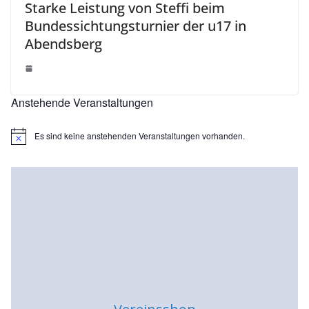
Starke Leistung von Steffi beim
Bundessichtungsturnier der u17 in
Abendsberg
Anstehende Veranstaltungen
Es sind keine anstehenden Veranstaltungen vorhanden.
H
i
n
w
e
i
s