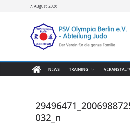
Zum
7. August 2026
Inhalt
springen
NEWS
TRAINING
VERANSTAL
29496471_200698872
032_n