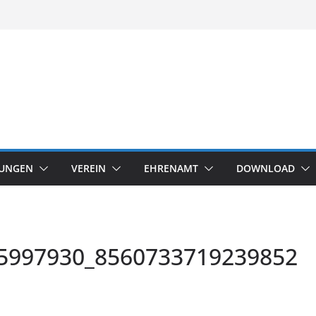
TUNGEN
VEREIN
EHRENAMT
DOWNLOAD
5997930_8560733719239852