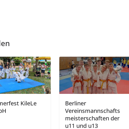
len
erfest KileLe
Berliner
bH
Vereinsmannschafts
meisterschaften der
u11 und u13