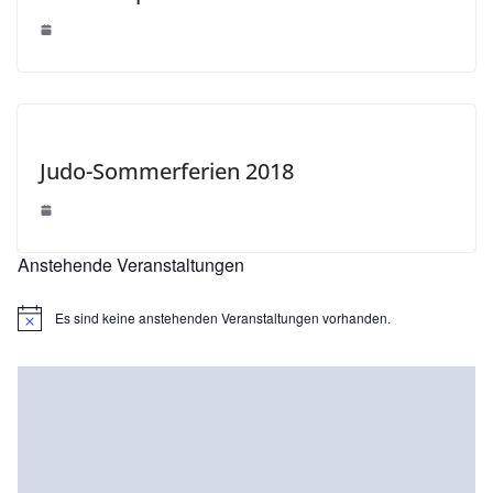
Judo-Sommerferien 2018
Anstehende Veranstaltungen
Es sind keine anstehenden Veranstaltungen vorhanden.
H
i
n
w
e
i
s