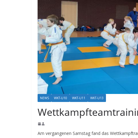
NEWS
WKT-U10
WKT-U11
WKT-U13
Wettkampfteamtraini
Am vergangenen Samstag fand das Wettkampftrainin