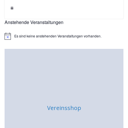
Anstehende Veranstaltungen
Es sind keine anstehenden Veranstaltungen vorhanden.
H
i
n
w
e
i
s
Vereinsshop