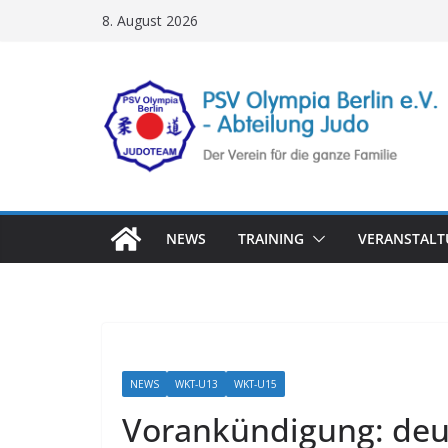
Zum
8. August 2026
Inhalt
springen
NEWS
TRAINING
VERANSTAL
NEWS
WKT-U13
WKT-U15
Vorankündigung: deu