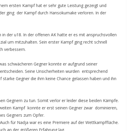
einem ersten Kampf hat er sehr gute Leistung gezeigt und
ider ging der Kampf durch Hansokumake verloren. In der
h in der u18. In der offenen AK hatte er es mit anspruchsvollen
zial um mitzuhalten. Sein erster Kampf ging recht schnell
ch verbessern.
etwas schwächeren Gegner konnte er aufgrund seiner
ch entscheiden. Seine Unsicherheiten wurden entsprechend
uf starke Gegner die ihm keine Chance gelassen haben und ihn
nen Gegnern zu tun. Somit verlor er leider diese beiden Kämpfe.
m zweiten Kampf konnte er erst seinen Gegner zwar dominieren,
ines Gegners zum Opfer.
Auch für Nadja war es eine Premiere auf der Wettkampffläche.
uch an der größeren Erfahrung lag.