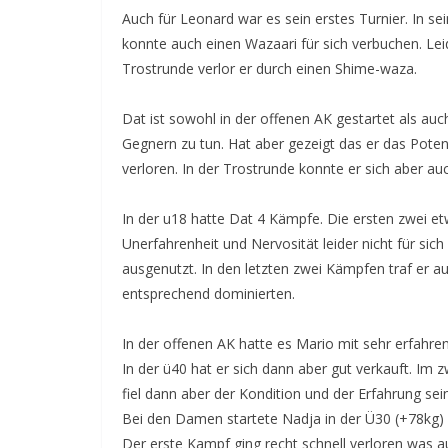
Auch für Leonard war es sein erstes Turnier. In s
konnte auch einen Wazaari für sich verbuchen. Le
Trostrunde verlor er durch einen Shime-waza.
Dat ist sowohl in der offenen AK gestartet als auc
Gegnern zu tun. Hat aber gezeigt das er das Poten
verloren. In der Trostrunde konnte er sich aber au
In der u18 hatte Dat 4 Kämpfe. Die ersten zwei 
Unerfahrenheit und Nervosität leider nicht für si
ausgenutzt. In den letzten zwei Kämpfen traf er a
entsprechend dominierten.
In der offenen AK hatte es Mario mit sehr erfahre
In der ü40 hat er sich dann aber gut verkauft. I
fiel dann aber der Kondition und der Erfahrung se
Bei den Damen startete Nadja in der Ü30 (+78kg) 
Der erste Kampf ging recht schnell verloren was a