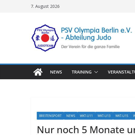
Zum
7. August 2026
Inhalt
springen
NEWS
TRAINING
VERANSTAL
BREITENSPORT
NEWS
WKT-U11
WKT-U13
WKT-U15
Nur noch 5 Monate un