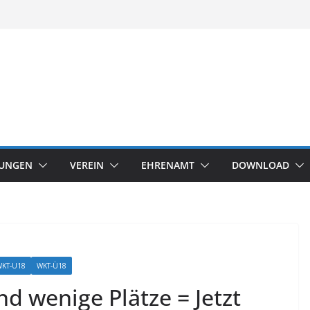
TUNGEN
VEREIN
EHRENAMT
DOWNLOAD
WKT-U18
WKT-Ü18
d wenige Plätze = Jetzt