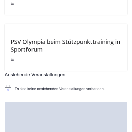
PSV Olympia beim Stützpunkttraining in
Sportforum
Anstehende Veranstaltungen
Es sind keine anstehenden Veranstaltungen vorhanden.
H
i
n
w
e
i
s