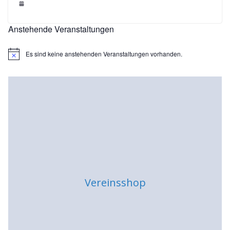
Anstehende Veranstaltungen
Es sind keine anstehenden Veranstaltungen vorhanden.
H
i
n
w
e
i
s
Vereinsshop