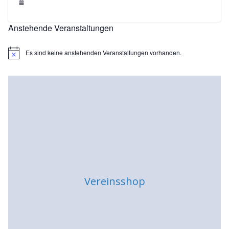
Anstehende Veranstaltungen
Es sind keine anstehenden Veranstaltungen vorhanden.
H
i
n
w
e
i
s
Vereinsshop