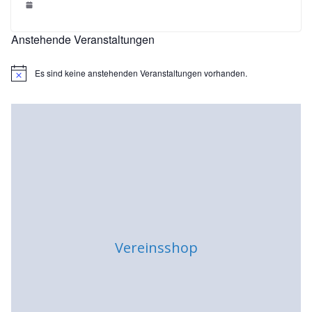
Anstehende Veranstaltungen
Es sind keine anstehenden Veranstaltungen vorhanden.
H
i
n
w
e
i
s
Vereinsshop