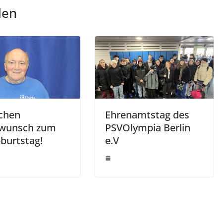
len
ichen
Ehrenamtstag des
wunsch zum
PSVOlympia Berlin
eburtstag!
e.V