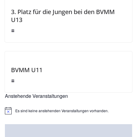
3. Platz für die Jungen bei den BVMM
U13
BVMM U11
Anstehende Veranstaltungen
Es sind keine anstehenden Veranstaltungen vorhanden.
H
i
n
w
e
i