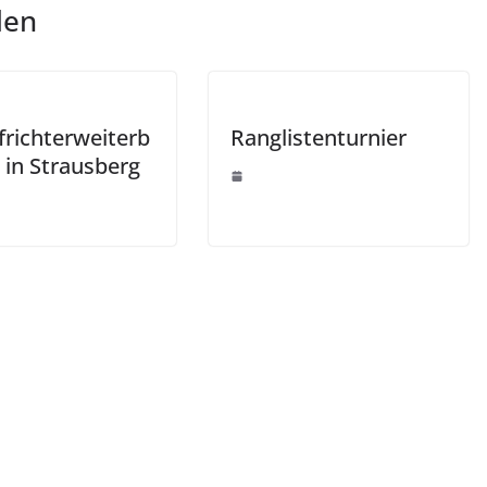
len
richterweiterb
Ranglistenturnier
 in Strausberg