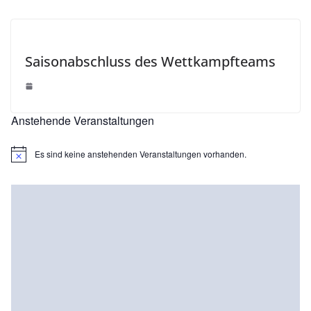
Saisonabschluss des Wettkampfteams
Anstehende Veranstaltungen
Es sind keine anstehenden Veranstaltungen vorhanden.
H
i
n
w
e
i
s