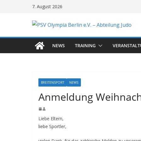
Zum
7. August 2026
Inhalt
springen
NEWS
TRAINING
VERANSTAL
BREITENSPORT
NEWS
Anmeldung Weihnacht
Liebe Eltern,
liebe Sportler,
vielen Dank, für das zahlreiche Melden zu unsere