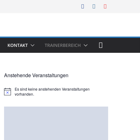
KONTAKT
TRAINERBEREICH
Anstehende Veranstaltungen
Es sind keine anstehenden Veranstaltungen
H
vorhanden.
i
n
w
e
i
s