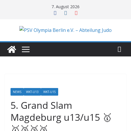
Zum
7. August 2026
Inhalt
springen
NEWS
WKT-U13
WKT-U15
5. Grand Slam
Magdeburg u13/u15 🥇
🥇🥈🥉🥉