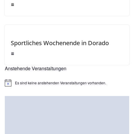
Sportliches Wochenende in Dorado
Anstehende Veranstaltungen
Es sind keine anstehenden Veranstaltungen vorhanden.
H
i
n
w
e
i
s