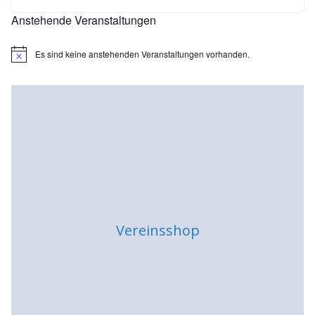
Anstehende Veranstaltungen
Es sind keine anstehenden Veranstaltungen vorhanden.
H
i
n
w
e
i
s
Vereinsshop