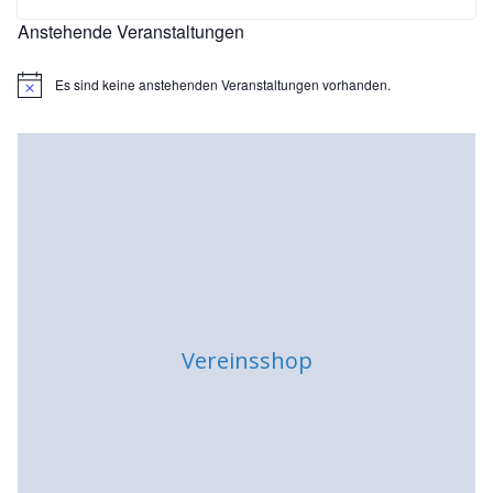
Anstehende Veranstaltungen
Es sind keine anstehenden Veranstaltungen vorhanden.
H
i
n
w
e
i
s
Vereinsshop