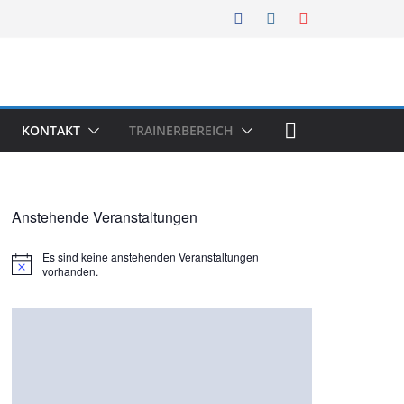
KONTAKT
TRAINERBEREICH
Anstehende Veranstaltungen
Es sind keine anstehenden Veranstaltungen
H
vorhanden.
i
n
w
e
i
s