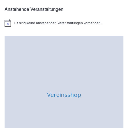
Anstehende Veranstaltungen
Es sind keine anstehenden Veranstaltungen vorhanden.
H
i
n
w
e
i
s
Vereinsshop