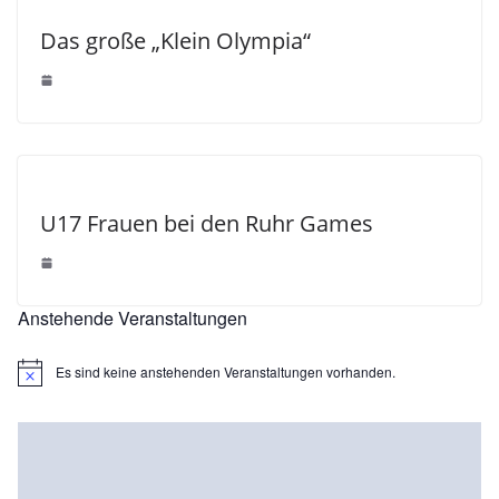
Das große „Klein Olympia“
U17 Frauen bei den Ruhr Games
Anstehende Veranstaltungen
Es sind keine anstehenden Veranstaltungen vorhanden.
H
i
n
w
e
i
s