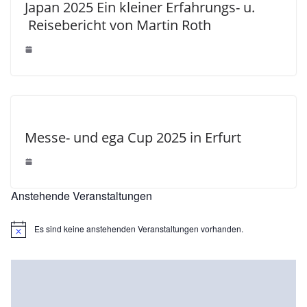
Japan 2025 Ein kleiner Erfahrungs- u.
Reisebericht von Martin Roth
Messe- und ega Cup 2025 in Erfurt
Anstehende Veranstaltungen
Es sind keine anstehenden Veranstaltungen vorhanden.
H
i
n
w
e
i
s