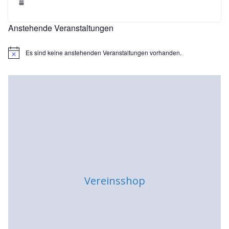
Anstehende Veranstaltungen
Es sind keine anstehenden Veranstaltungen vorhanden.
H
i
n
w
e
i
s
Vereinsshop