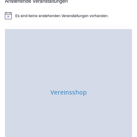
Anstehende Veranstaltungen
Es sind keine anstehenden Veranstaltungen vorhanden.
H
i
n
w
e
i
s
Vereinsshop