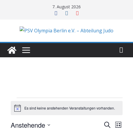
Zum
7. August 2026
Inhalt
springen
Veranstaltungen
Es sind keine anstehenden Veranstaltungen vorhanden.
H
i
n
V
V
Anstehende
S
w
L
e
u