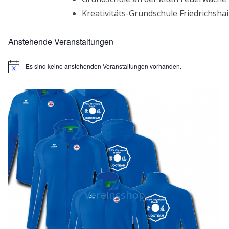
Kreativitäts-Grundschule Friedrichsha
Anstehende Veranstaltungen
Es sind keine anstehenden Veranstaltungen vorhanden.
H
i
n
w
e
i
s
Vereinsshop